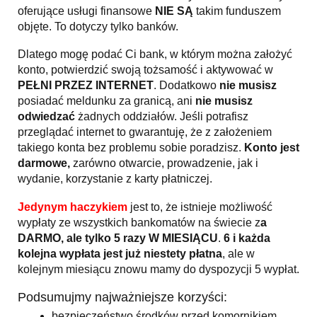
oferujące usługi finansowe
NIE SĄ
takim funduszem
objęte. To dotyczy tylko banków.
Dlatego mogę podać Ci bank, w którym można założyć
konto, potwierdzić swoją tożsamość i aktywować w
PEŁNI PRZEZ INTERNET
. Dodatkowo
nie musisz
posiadać meldunku za granicą, ani
nie musisz
odwiedzać
żadnych oddziałów. Jeśli potrafisz
przeglądać internet to gwarantuję, że z założeniem
takiego konta bez problemu sobie poradzisz.
Konto jest
darmowe,
zarówno otwarcie, prowadzenie, jak i
wydanie, korzystanie z karty płatniczej.
Jedynym haczykiem
jest to, że istnieje możliwość
wypłaty ze wszystkich bankomatów na świecie z
a
DARMO, ale tylko 5 razy W MIESIĄCU
.
6 i każda
kolejna wypłata jest już niestety płatna
, ale w
kolejnym miesiącu znowu mamy do dyspozycji 5 wypłat.
Podsumujmy najważniejsze korzyści:
bezpieczeństwo środków przed komornikiem